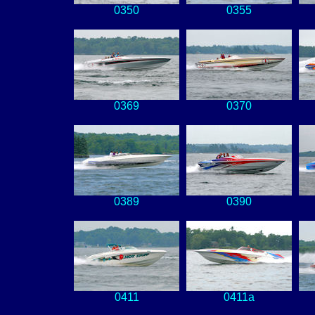
0350
0355
0369
0370
0389
0390
0411
0411a