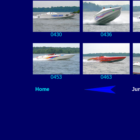
0430
0436
0453
0463
Home
Jun